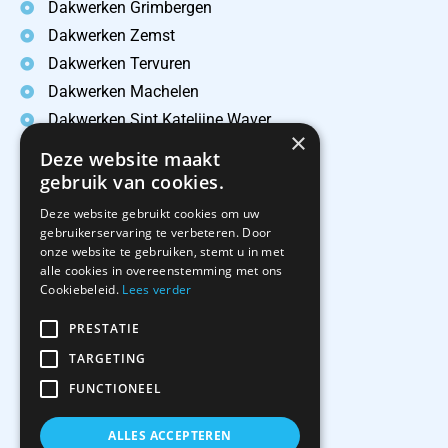
Dakwerken Grimbergen
Dakwerken Zemst
Dakwerken Tervuren
Dakwerken Machelen
Dakwerken Sint Katelijne Waver
×
Dakwerken Leest
Deze website maakt
Dakwerken Hombeek
gebruik van cookies.
Dakwerken Elewijt
Deze website gebruikt cookies om uw
gebruikerservaring te verbeteren. Door
onze website te gebruiken, stemt u in met
CONTACTEER ONS
alle cookies in overeenstemming met ons
Cookiebeleid.
Lees verder
Dakwerken David & Zoon
Larestraat 23
PRESTATIE
1980 Zemst
TARGETING
0479 25 46 94
FUNCTIONEEL
info@dakwerkendavid.be
BTW BE 0643 697 938
ALLES ACCEPTEREN