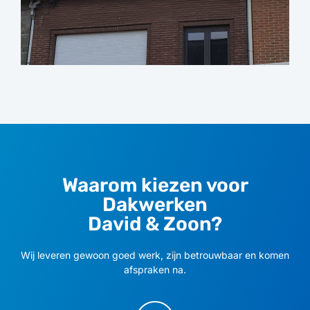
Waarom kiezen voor
Dakwerken
David & Zoon?
Wij leveren gewoon goed werk, zijn betrouwbaar en komen
afspraken na.