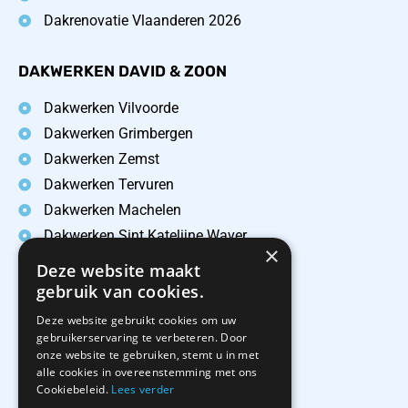
Dakrenovatie Vlaanderen 2026
DAKWERKEN DAVID & ZOON
Dakwerken Vilvoorde
Dakwerken Grimbergen
Dakwerken Zemst
Dakwerken Tervuren
Dakwerken Machelen
Dakwerken Sint Katelijne Waver
×
Dakwerken Leest
Deze website maakt
Dakwerken Hombeek
gebruik van cookies.
Dakwerken Elewijt
Deze website gebruikt cookies om uw
gebruikerservaring te verbeteren. Door
onze website te gebruiken, stemt u in met
CONTACTEER ONS
alle cookies in overeenstemming met ons
Cookiebeleid.
Lees verder
Dakwerken David & Zoon